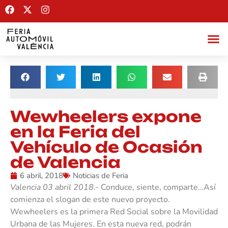
Wewheelers expone
en la Feria del
Vehículo de Ocasión
de Valencia
6 abril, 2018
Noticias de Feria
Valencia 03 abril 2018
.- Conduce, siente, comparte…Así
comienza el slogan de este nuevo proyecto.
Wewheelers es la primera Red Social sobre la Movilidad
Urbana de las Mujeres. En esta nueva red, podrán