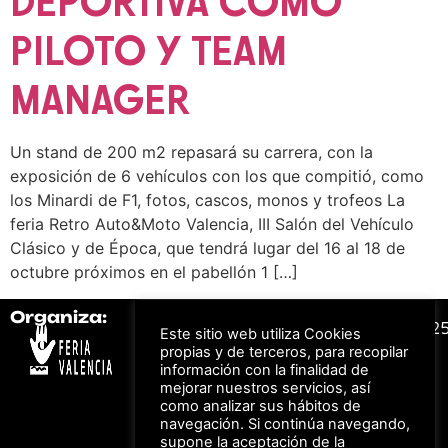
DEPORTIVA COMO
PILOTO Y TEAM
MANAGER
Un stand de 200 m2 repasará su carrera, con la
exposición de 6 vehículos con los que compitió, como
los Minardi de F1, fotos, cascos, monos y trofeos La
feria Retro Auto&Moto Valencia, III Salón del Vehículo
Clásico y de Época, que tendrá lugar del 16 al 18 de
octubre próximos en el pabellón 1 […]
Organiza:
Colabora:
#FeriaAutomovil2
Este sitio web utiliza Cookies
propias y de terceros, para recopilar
información con la finalidad de
Bonos descuento para
mejorar nuestros servicios, así
Aviso Legal –
Política
los viajes a ferias
como analizar sus hábitos de
de Privacidad
organizadas por Feria
Valencia al obtener tu
navegación. Si continúa navegando,
© Feria Valencia, todos
entrada
supone la aceptación de la
los derechos reservados