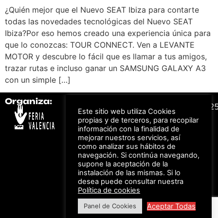
¿Quién mejor que el Nuevo SEAT Ibiza para contarte
todas las novedades tecnológicas del Nuevo SEAT
Ibiza?Por eso hemos creado una experiencia única para
que lo conozcas: TOUR CONNECT. Ven a LEVANTE
MOTOR y descubre lo fácil que es llamar a tus amigos,
trazar rutas e incluso ganar un SAMSUNG GALAXY A3
con un simple […]
Organiza:
Colabora:
#FeriaAutomovil2
Este sitio web utiliza Cookies
propias y de terceros, para recopilar
información con la finalidad de
Bonos descuento para
Aviso Legal –
Política
mejorar nuestros servicios, así
los viajes a ferias
de Privacidad
organizadas por Feria
como analizar sus hábitos de
Valencia al obtener tu
© Feria Valencia, todos
navegación. Si continúa navegando,
entrada
los derechos reservados
supone la aceptación de la
instalación de las mismas. Si lo
desea puede consultar nuestra
Política de cookies
Descuento en tarifas
de hotel durante
Aceptar Todas
Panel de Cookies
ferias organizadas
por Feria Valencia