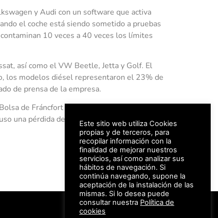
lkswagen y Audi con un software que activa
ando el coche está siendo sometido a pruebas
 contaminan 10 veces a 40 veces los límites
sat, así como el VW Beetle, Jetta y Golf. El
o, los modelos diésel representaron el 23% de
ado de prensa de la empresa.
Bolsa de Fráncfort hasta su mínimo en tres
uso una pérdida de valor de unos 15.600
Este sitio web utiliza Cookies
propias y de terceros, para
recopilar información con la
finalidad de mejorar nuestros
servicios, así como analizar sus
hábitos de navegación. Si
continúa navegando, supone la
aceptación de la instalación de las
mismas. Si lo desea puede
consultar nuestra
Política de
#FeriaAutomovil25
cookies