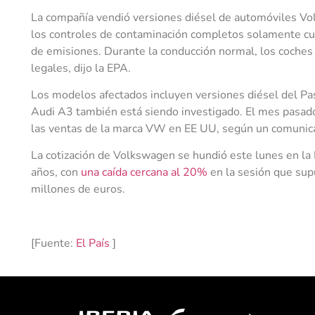
La compañía vendió versiones diésel de automóviles Vo
los controles de contaminación completos solamente cu
de emisiones. Durante la conducción normal, los coches
legales, dijo la EPA.
Los modelos afectados incluyen versiones diésel del Pas
Audi A3 también está siendo investigado. El mes pasad
las ventas de la marca VW en EE UU, según un comunic
La cotización de Volkswagen se hundió este lunes en la 
años, con
una caída cercana al 20%
en la sesión que sup
millones de euros.
[Fuente:
El País
]