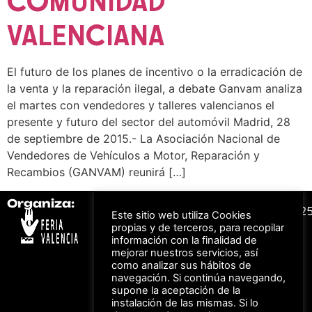
COMUNIDAD
VALENCIANA
El futuro de los planes de incentivo o la erradicación de
la venta y la reparación ilegal, a debate Ganvam analiza
el martes con vendedores y talleres valencianos el
presente y futuro del sector del automóvil Madrid, 28
de septiembre de 2015.- La Asociación Nacional de
Vendedores de Vehículos a Motor, Reparación y
Recambios (GANVAM) reunirá […]
Organiza:
Colabora:
#FeriaAutomovil2
Este sitio web utiliza Cookies
propias y de terceros, para recopilar
información con la finalidad de
Bonos descuento para
mejorar nuestros servicios, así
Aviso Legal –
Política
los viajes a ferias
como analizar sus hábitos de
de Privacidad
organizadas por Feria
Valencia al obtener tu
navegación. Si continúa navegando,
© Feria Valencia, todos
entrada
supone la aceptación de la
los derechos reservados
instalación de las mismas. Si lo