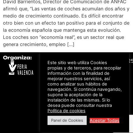
David Barrientos, Director de Comunicación de ANFAC
afirmó que, “Las ventas de coches acumulan dos años y
medio de crecimiento continuado. Es difícil encontrar
otro bien con un efecto tan positivo para el conjunto de
la economía española que mantenga esta evolución.
Los coches son “economía real”, es un sector real que
genera crecimiento, empleo […]
Organiza:
Colabora:
#FeriaAutomovil2
Este sitio web utiliza Cookies
propias y de terceros, para recopilar
información con la finalidad de
Bonos descuento para
mejorar nuestros servicios, así
Aviso Legal –
Política
los viajes a ferias
como analizar sus hábitos de
de Privacidad
organizadas por Feria
Valencia al obtener tu
navegación. Si continúa navegando,
© Feria Valencia, todos
entrada
supone la aceptación de la
los derechos reservados
instalación de las mismas. Si lo
desea puede consultar nuestra
Política de cookies
Descuento en tarifas
Aceptar Todas
Panel de Cookies
de hotel durante
ferias organizadas
por Feria Valencia