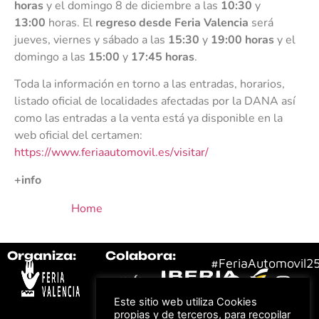
horas
y el domingo 8 de diciembre a las
10:30
y
13:00
horas. El
regreso desde Feria Valencia
será
jueves, viernes y sábado a las
15:30
y
19:00 horas
y el
domingo a las
15:00
y
17:45 horas
.
Toda la información en torno a las entradas, horarios,
listado oficial de localidades afectadas por la DANA así
como las entradas a la venta está ya disponible en la
web oficial del certamen:
https://www.feriaautomovil.es/visitar/
+info
Home
Organiza:
Colabora:
#FeriaAutomovil2
Este sitio web utiliza Cookies
Bonos descuento para
Aviso Legal –
Política
los viajes a ferias
propias y de terceros, para recopilar