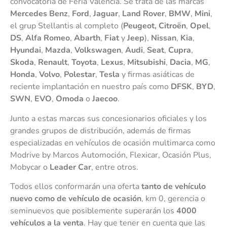
convocatoria de Feria Valencia. Se trata de las marcas
Mercedes Benz
,
Ford
,
Jaguar
,
Land Rover
,
BMW
,
Mini
,
el grup Stellantis al completo (
Peugeot, Citroën
,
Opel
,
DS
,
Alfa Romeo
,
Abarth
,
Fiat
y
Jeep
),
Nissan
,
Kia
,
Hyundai
,
Mazda
,
Volkswagen
,
Audi
,
Seat
,
Cupra
,
Skoda
,
Renault
,
Toyota
,
Lexus
,
Mitsubishi
,
Dacia
,
MG
,
Honda
,
Volvo
,
Polestar
,
Tesla
y firmas asiáticas de
reciente implantación en nuestro país como
DFSK
,
BYD
,
SWN
,
EVO
,
Omoda
o
Jaecoo
.
Junto a estas marcas sus concesionarios oficiales y los
grandes grupos de distribución, además de firmas
especializadas en vehículos de ocasión multimarca como
Modrive by Marcos Automoción, Flexicar, Ocasión Plus,
Mobycar o
Leader Car
, entre otros.
Todos ellos conformarán una oferta
tanto de vehículo
nuevo como de vehículo de ocasión
, km 0, gerencia o
seminuevos que posiblemente superarán los
4000
vehículos a la venta
. Hay que tener en cuenta que las