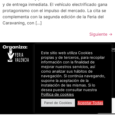
y de entrega inmediata. El vehículo electrificado gana
protagonismo con el impulso del mercado. La cita se
complementa con la segunda edición de la Feria del
Caravaning, con […]
Siguiente
→
Organiza:
Colabora:
#FeriaAutomovil2
Este sitio web utiliza Cookies
propias y de terceros, para recopilar
información con la finalidad de
Bonos descuento para
Aviso Legal –
Política
mejorar nuestros servicios, así
los viajes a ferias
de Privacidad
organizadas por Feria
como analizar sus hábitos de
Valencia al obtener tu
© Feria Valencia, todos
navegación. Si continúa navegando,
entrada
los derechos reservados
supone la aceptación de la
instalación de las mismas. Si lo
desea puede consultar nuestra
Política de cookies
Descuento en tarifas
de hotel durante
Aceptar Todas
Panel de Cookies
ferias organizadas
por Feria Valencia