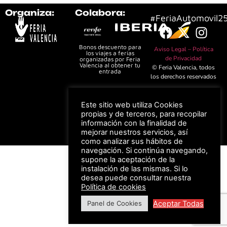
Organiza:
Colabora:
#FeriaAutomovil2
Bonos descuento para
Aviso Legal –
Política
los viajes a ferias
de Privacidad
organizadas por Feria
Valencia al obtener tu
© Feria Valencia, todos
entrada
los derechos reservados
Este sitio web utiliza Cookies
propias y de terceros, para recopilar
Descuento en tarifas
de hotel durante
información con la finalidad de
ferias organizadas
mejorar nuestros servicios, así
por Feria Valencia
como analizar sus hábitos de
navegación. Si continúa navegando,
supone la aceptación de la
instalación de las mismas. Si lo
desea puede consultar nuestra
Política de cookies
Aceptar Todas
Panel de Cookies