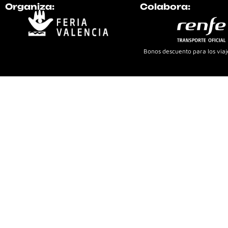
Organiza:
Colabora:
Bonos descuento para los viaje