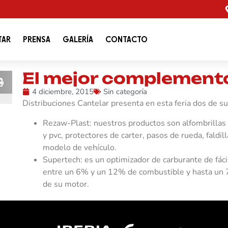
TAR
PRENSA
GALERÍA
CONTACTO
El mejor complemento
4 diciembre, 2015
Sin categoría
Distribuciones Cantelar presenta en esta feria dos de s
Rezaw-Plast: nuestros productos son alfombrillas
y pvc, protectores de carter, pasos de rueda, faldil
modelo de vehículo.
Supertech: es un optimizador de carburante de fáci
entre un 6% y un 12% de combustible y hasta un 
de su motor.