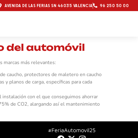
AVENIDA DE LAS FERIAS SN 46035 VALENCIA
96 250 50 00
 del automóvil
us marcas más relevantes:
 de caucho, protectores de maletero en caucho
las y planos de carga, específicas para cada
l instalación con el que conseguimos ahorrar
75% de CO2, alargando así el mantenimiento
#FeriaAutomovil25