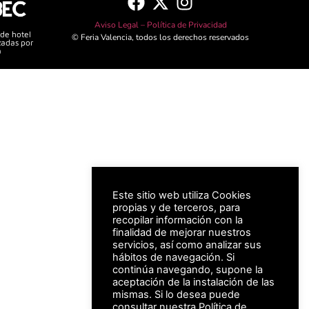
Aviso Legal –
Política de Privacidad
 de hotel
© Feria Valencia, todos los derechos reservados
zadas por
a
Este sitio web utiliza Cookies
propias y de terceros, para
recopilar información con la
finalidad de mejorar nuestros
servicios, así como analizar sus
hábitos de navegación. Si
continúa navegando, supone la
aceptación de la instalación de las
mismas. Si lo desea puede
consultar nuestra
Política de