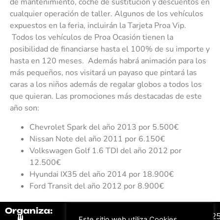
de mantenimiento, coche de sustitución y descuentos en
cualquier operación de taller. Algunos de los vehículos
expuestos en la feria, incluirán la Tarjeta Proa Vip.
Todos los vehículos de Proa Ocasión tienen la
posibilidad de financiarse hasta el 100% de su importe y
hasta en 120 meses. Además habrá animación para los
más pequeños, nos visitará un payaso que pintará las
caras a los niños además de regalar globos a todos los
que quieran. Las promociones más destacadas de este
año son:
Chevrolet Spark del año 2013 por 5.500€
Nissan Note del año 2011 por 6.150€
Volkswagen Golf 1.6 TDI del año 2012 por
12.500€
Hyundai IX35 del año 2014 por 18.900€
Ford Transit del año 2012 por 8.900€
Organiza:
Colabora:
#FeriaAutomovil2
Este sitio web utiliza Cookies