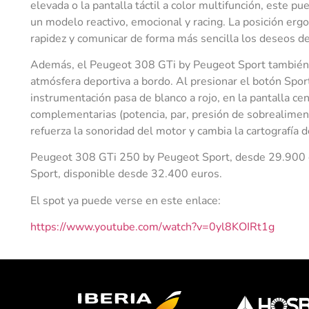
elevada o la pantalla táctil a color multifunción, este 
un modelo reactivo, emocional y racing. La posición erg
rapidez y comunicar de forma más sencilla los deseos de
Además, el Peugeot 308 GTi by Peugeot Sport también i
atmósfera deportiva a bordo. Al presionar el botón Sport 
instrumentación pasa de blanco a rojo, en la pantalla ce
complementarias (potencia, par, presión de sobrealimenta
refuerza la sonoridad del motor y cambia la cartografía d
Peugeot 308 GTi 250 by Peugeot Sport, desde 29.900 
Sport, disponible desde 32.400 euros.
El spot ya puede verse en este enlace:
https://www.youtube.com/watch?v=0yl8KOIRt1g