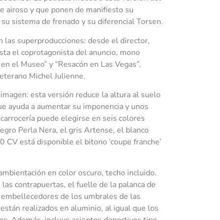
e airoso y que ponen de manifiesto su
e su sistema de frenado y su diferencial Torsen.
en las superproducciones: desde el director,
sta el coprotagonista del anuncio, mono
e en el Museo” y “Resacón en Las Vegas”,
veterano Michel Julienne.
imagen: esta versión reduce la altura al suelo
que ayuda a aumentar su imponencia y unos
carrocería puede elegirse en seis colores
negro Perla Nera, el gris Artense, el blanco
0 CV está disponible el bitono ‘coupe franche’
 ambientación en color oscuro, techo incluido.
 las contrapuertas, el fuelle de la palanca de
s embellecedores de los umbrales de las
están realizados en aluminio, al igual que los
os. Además, incluye asientos deportivos tipo