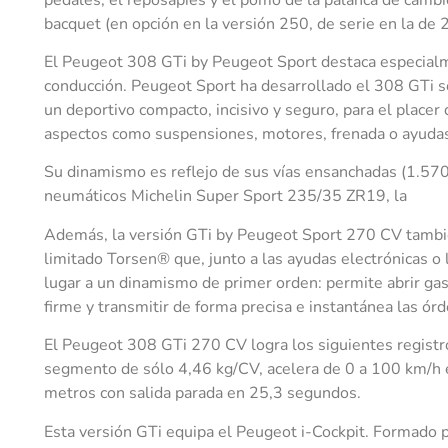
bacquet (en opción en la versión 250, de serie en la de 
El Peugeot 308 GTi by Peugeot Sport destaca especialm
conducción. Peugeot Sport ha desarrollado el 308 GTi s
un deportivo compacto, incisivo y seguro, para el placer 
aspectos como suspensiones, motores, frenada o ayudas
Su dinamismo es reflejo de sus vías ensanchadas (1.570
neumáticos Michelin Super Sport 235/35 ZR19, la
Además, la versión GTi by Peugeot Sport 270 CV también
limitado Torsen® que, junto a las ayudas electrónicas o 
lugar a un dinamismo de primer orden: permite abrir gas e
firme y transmitir de forma precisa e instantánea las ór
El Peugeot 308 GTi 270 CV logra los siguientes registro
segmento de sólo 4,46 kg/CV, acelera de 0 a 100 km/h 
metros con salida parada en 25,3 segundos.
Esta versión GTi equipa el Peugeot i-Cockpit. Formado p