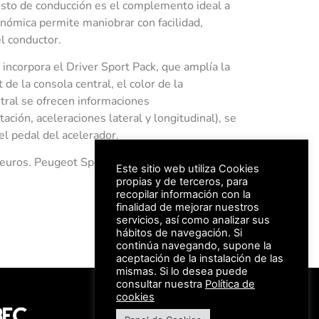
puesto de conducción es el complemento ideal a
onómica permite maniobrar con facilidad,
l conductor.
ncorpora el Driver Sport Pack, que amplía la
de la consola central, el color de la
ntral se ofrecen informaciones
ción, aceleraciones lateral y longitudinal), se
el pedal del acelerador.
euros. Peugeot Sport GTi 270 by Peugeot
Este sitio web utiliza Cookies
propias y de terceros, para
recopilar información con la
finalidad de mejorar nuestros
servicios, así como analizar sus
hábitos de navegación. Si
continúa navegando, supone la
aceptación de la instalación de las
mismas. Si lo desea puede
consultar nuestra
Política de
#FeriaAutomovil25
cookies