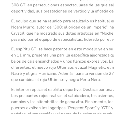
308 GTi en persecuciones espectaculares de las que sal
deportividad, sus prestaciones de vértigo y la eficacia d
El equipo que se ha reunido para realizarlo es habitual 
Noam Murro, autor de “300: el origen de un imperio”, ha
Crystal, que ha mostrado sus dotes artísticas en “Noch
pasando por el equipo de especialistas, liderado por el 
El espíritu GTi se hace patente en este modelo ya en su 
en 11 mm, presenta una parrilla específica ajedrezada 
bajos de caja ensanchados y unos flancos expresivos. La 
diferentes: el nuevo rojo Ultimate, el azul Magnetic, el 
Nacré y el gris Hurricane. Además, para la versión de 27
que combina el rojo Ultimate y negro Perla Nera.
El interior replica el espíritu deportivo. Destaca por una
Los pespuntes rojos realzan el salpicadero, los asientos,
cambios y las alfombrillas de gama alta. Finalmente, lo
puertas exhiben los logotipos “Peugeot Sport” y “GTi” y 
pedales, el reposapiés y el pomo de la palanca de cambi