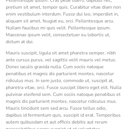
Pellentesque ipsum. Cras pede libero, dapibus nec,
pretium sit amet, tempor quis. Curabitur vitae diam non
enim vestibulum interdum. Fusce dui leo, imperdiet in,
aliquam sit amet, feugiat eu, orci. Pellentesque arcu.
Nullam faucibus mi quis velit. Pellentesque ipsum.
Maecenas ipsum velit, consectetuer eu lobortis ut,
dictum at dui.
Mauris suscipit, ligula sit amet pharetra semper, nibh
ante cursus purus, vel sagittis velit mauris vel metus.
Donec iaculis gravida nulla. Cum sociis natoque
penatibus et magnis dis parturient montes, nascetur
ridiculus mus. In sem justo, commodo ut, suscipit at,
pharetra vitae, orci. Fusce suscipit libero eget elit. Nulla
pulvinar eleifend sem. Cum sociis natoque penatibus et
magnis dis parturient montes, nascetur ridiculus mus.
Mauris tincidunt sem sed arcu. Fusce tellus odio,
dapibus id fermentum quis, suscipit id erat. Temporibus
autem quibusdam et aut officiis debitis aut rerum
necessitatibus saepe eveniet ut et voluptates