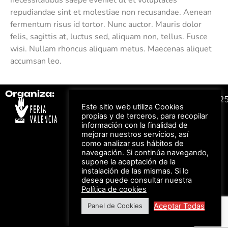
repudiandae sint et molestiae non recusandae. Aenean
fermentum risus id tortor. Nunc auctor. Mauris dolor
felis, sagittis at, luctus sed, aliquam non, tellus. Fusce
wisi. Nullam rhoncus aliquam metus. Maecenas aliquet
accumsan leo.
Organiza:
Colabora:
#FeriaAutomovil2
Este sitio web utiliza Cookies
propias y de terceros, para recopilar
información con la finalidad de
Bonos descuento para
Aviso Legal –
Política
mejorar nuestros servicios, así
los viajes a ferias
de Privacidad
organizadas por Feria
como analizar sus hábitos de
Valencia al obtener tu
© Feria Valencia, todos
navegación. Si continúa navegando,
entrada
los derechos reservados
supone la aceptación de la
instalación de las mismas. Si lo
desea puede consultar nuestra
Política de cookies
Descuento en tarifas
de hotel durante
Aceptar Todas
Panel de Cookies
ferias organizadas
por Feria Valencia