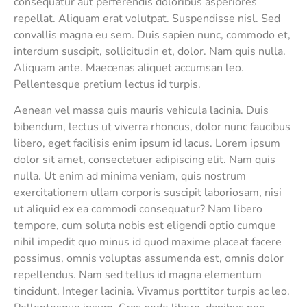
consequatur aut perferendis doloribus asperiores
repellat. Aliquam erat volutpat. Suspendisse nisl. Sed
convallis magna eu sem. Duis sapien nunc, commodo et,
interdum suscipit, sollicitudin et, dolor. Nam quis nulla.
Aliquam ante. Maecenas aliquet accumsan leo.
Pellentesque pretium lectus id turpis.
Aenean vel massa quis mauris vehicula lacinia. Duis
bibendum, lectus ut viverra rhoncus, dolor nunc faucibus
libero, eget facilisis enim ipsum id lacus. Lorem ipsum
dolor sit amet, consectetuer adipiscing elit. Nam quis
nulla. Ut enim ad minima veniam, quis nostrum
exercitationem ullam corporis suscipit laboriosam, nisi
ut aliquid ex ea commodi consequatur? Nam libero
tempore, cum soluta nobis est eligendi optio cumque
nihil impedit quo minus id quod maxime placeat facere
possimus, omnis voluptas assumenda est, omnis dolor
repellendus. Nam sed tellus id magna elementum
tincidunt. Integer lacinia. Vivamus porttitor turpis ac leo.