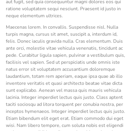
aut fugit, sed quia consequuntur magni dolores eos qui
ratione voluptatem sequi nesciunt. Praesent id justo in
neque elementum ultrices.
Maecenas lorem. In convallis. Suspendisse nisl. Nulla
turpis magna, cursus sit amet, suscipit a, interdum id,
felis. Donec iaculis gravida nulla. Cras elementum. Duis
ante orci, molestie vitae vehicula venenatis, tincidunt ac
pede. Curabitur ligula sapien, pulvinar a vestibulum quis,
facilisis vel sapien. Sed ut perspiciatis unde omnis iste
natus error sit voluptatem accusantium doloremque
laudantium, totam rem aperiam, eaque ipsa quae ab illo
inventore veritatis et quasi architecto beatae vitae dicta
sunt explicabo. Aenean vel massa quis mauris vehicula
lacinia. Integer imperdiet lectus quis justo. Class aptent
taciti sociosqu ad litora torquent per conubia nostra, per
inceptos hymenaeos. Integer imperdiet lectus quis justo.
Etiam bibendum elit eget erat. Etiam commodo dui eget
wisi. Nam libero tempore, cum soluta nobis est eligendi