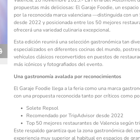
València, 28 noviembre 2025.-
La Feria del Automóvil d
propuestas más deliciosas: El Garaje Foodie, un espac
por la reconocida marca valenciana —distinguida con u
desde 2022 y posicionada entre los 50 mejores restaur
ofrecerá una variedad culinaria excepcional.
Esta edición reunirá una selección gastronómica tan div
especializados en diferentes cocinas del mundo, postres,
vehículos clásicos reconvertidos en puestos de restaura
más icónicos y fotografiados del evento.
Una gastronomía avalada por reconocimientos
El Garaje Foodie llega a la feria como una marca gastro
con una propuesta reconocida tanto por críticos como por
Solete Repsol
Recomendado por TripAdvisor desde 2022
Top 50 mejores restaurantes de Valencia según tr
Este respaldo garantiza que la zona gastronómica del ce
experiencia muy superior al habitual en espacios de gran