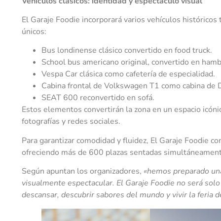
Vehículos clásicos: identidad y espectáculo visual
El Garaje Foodie incorporará varios vehículos históric
únicos:
Bus londinense clásico convertido en food truck.
School bus americano original, convertido en ham
Vespa Car clásica como cafetería de especialidad.
Cabina frontal de Volkswagen T1 como cabina de D
SEAT 600 reconvertido en sofá.
Estos elementos convertirán la zona en un espacio icónic
fotografías y redes sociales.
Para garantizar comodidad y fluidez, El Garaje Foodie c
ofreciendo más de 600 plazas sentadas simultáneament
Según apuntan los organizadores,
«hemos preparado una
visualmente espectacular. El Garaje Foodie no será solo
descansar, descubrir sabores del mundo y vivir la feri