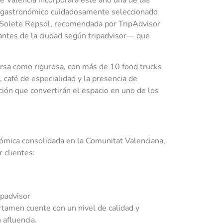
e Valencia incorporará este año una de las
io gastronómico cuidadosamente seleccionado
n Solete Repsol, recomendada por TripAdvisor
antes de la ciudad según tripadvisor— que
ersa como rigurosa, con más de 10 food trucks
 café de especialidad y la presencia de
ción que convertirán el espacio en uno de los
nómica consolidada en la Comunitat Valenciana,
 clientes:
ipadvisor
rtamen cuente con un nivel de calidad y
 afluencia.