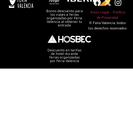
Bonos descuento para
Aviso Legal –
Política
los viajes a ferias
de Privacidad
organizadas por Feria
Valencia al obtener tu
© Feria Valencia, todos
entrada
los derechos reservados
Descuento en tarifas
de hotel durante
ferias organizadas
por Feria Valencia