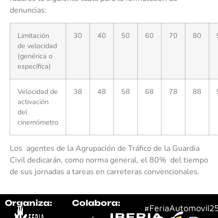
denuncias:
Limitación
30
40
50
60
70
80
de velocidad
(genérica o
específica)
Velocidad de
38
48
58
68
78
88
activación
del
cinemómetro
Los agentes de la Agrupación de Tráfico de la Guardia
Civil dedicarán, como norma general, el 80% del tiempo
de sus jornadas a tareas en carreteras convencionales.
Organiza:
Colabora:
#FeriaAutomovil2