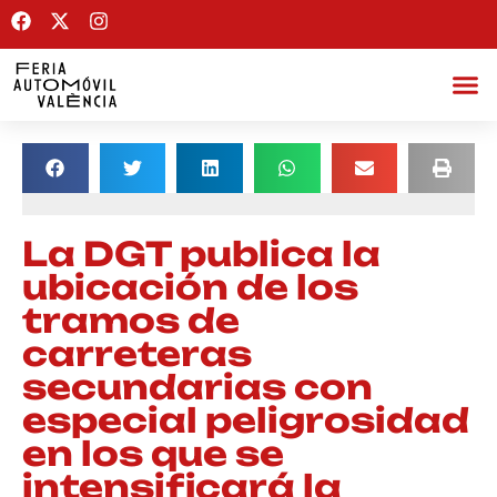
La DGT publica la
ubicación de los
tramos de
carreteras
secundarias con
especial peligrosidad
en los que se
intensificará la