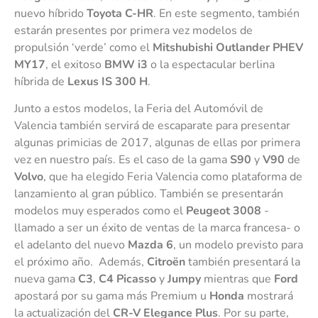
nuevo híbrido
Toyota C-HR
. En este segmento, también
estarán presentes por primera vez modelos de
propulsión ‘verde’ como el
Mitshubishi Outlander PHEV
MY17
, el exitoso
BMW i3
o la espectacular berlina
híbrida de
Lexus IS 300 H
.
Junto a estos modelos, la Feria del Automóvil de
Valencia también servirá de escaparate para presentar
algunas primicias de 2017, algunas de ellas por primera
vez en nuestro país. Es el caso de la gama
S90
y
V90
de
Volvo
, que ha elegido Feria Valencia como plataforma de
lanzamiento al gran público. También se presentarán
modelos muy esperados como el
Peugeot 3008
-
llamado a ser un éxito de ventas de la marca francesa- o
el adelanto del nuevo
Mazda 6
, un modelo previsto para
el próximo año. Además,
Citroën
también presentará la
nueva gama
C3
,
C4 Picasso
y
Jumpy
mientras que
Ford
apostará por su gama más Premium u
Honda
mostrará
la actualización del
CR-V Elegance Plus
. Por su parte,