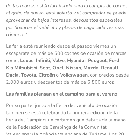
de las marcas están facilitando para la compra de coches.
El grifo, de nuevo, está abierto y el comprador se puede
aprovechar de bajos intereses, descuentos especiales
por financiar el vehículo y plazos de pago cada vez más
cómodos”.
La feria está reuniendo desde el pasado viernes un
escaparate de más de 500 coches de ocasión de marcas
como,
Lexus
,
Infiniti
,
Volvo
,
Hyundai
,
Peugeot
,
Ford
,
Kia
,
Mitsubishi
,
Seat
,
Opel
,
Nissan
,
Mazda
,
Renault
,
Dacia
,
Toyota
,
Citroën
o
Volkswagen
, con precios desde
2.000 euros y descuentos de más de 6.500 euros.
Las familias piensan en el camping para el verano
Por su parte, junto a la Feria del vehículo de ocasión
también se está celebrando la primera edición de la
Feria del Camping, un certamen que debuta de la mano
de la Federación de Campings de la Comunitat
Valenciana y la Agència Valenciana de Turisme. Los 28