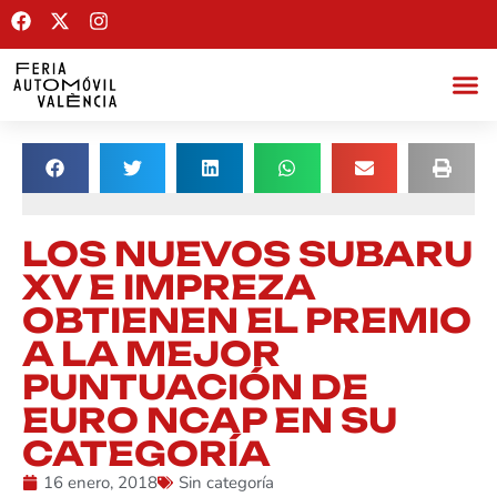
LOS NUEVOS SUBARU
XV E IMPREZA
OBTIENEN EL PREMIO
A LA MEJOR
PUNTUACIÓN DE
EURO NCAP EN SU
CATEGORÍA
16 enero, 2018
Sin categoría