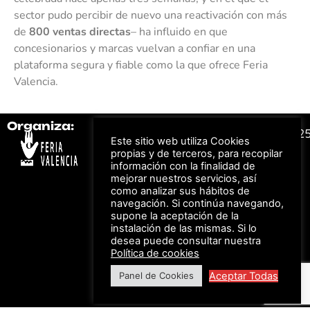
sector pudo percibir de nuevo una reactivación con más
de
800 ventas directas
– ha influido en que
concesionarios y marcas vuelvan a confiar en una
plataforma segura y fiable como la que ofrece Feria
Valencia.
Organiza:
Colabora:
#FeriaAutomovil2
Este sitio web utiliza Cookies
propias y de terceros, para recopilar
información con la finalidad de
Bonos descuento para
Aviso Legal –
Política
mejorar nuestros servicios, así
los viajes a ferias
de Privacidad
organizadas por Feria
como analizar sus hábitos de
Valencia al obtener tu
© Feria Valencia, todos
navegación. Si continúa navegando,
entrada
los derechos reservados
supone la aceptación de la
instalación de las mismas. Si lo
desea puede consultar nuestra
Política de cookies
Descuento en tarifas
de hotel durante
Aceptar Todas
Panel de Cookies
ferias organizadas
por Feria Valencia