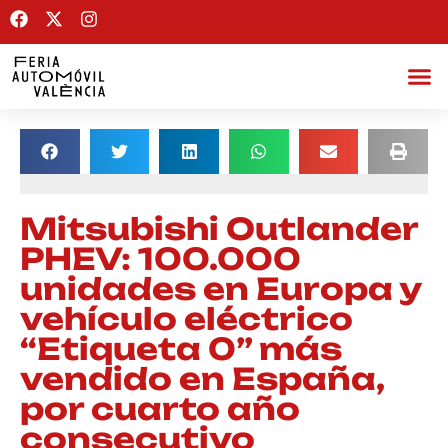
Mitsubishi Outlander
PHEV: 100.000
unidades en Europa y
vehículo eléctrico
“Etiqueta 0” más
vendido en España,
por cuarto año
consecutivo