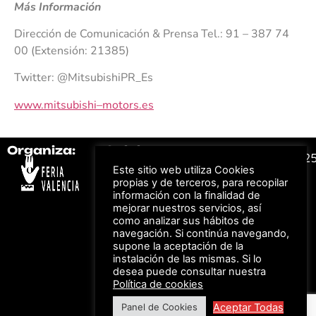
Má
s Información
Dirección de Comunicación & Prensa Tel.: 91 – 387 74
00 (Extensión: 21385)
Twitter: @MitsubishiPR_Es
www
.
m
i
t
s
ub
i
s
h
i
–
m
o
t
o
rs.es
Organiza:
Colabora:
#FeriaAutomovil2
Este sitio web utiliza Cookies
propias y de terceros, para recopilar
información con la finalidad de
Bonos descuento para
Aviso Legal –
Política
los viajes a ferias
mejorar nuestros servicios, así
de Privacidad
organizadas por Feria
como analizar sus hábitos de
Valencia al obtener tu
© Feria Valencia, todos
entrada
navegación. Si continúa navegando,
los derechos reservados
supone la aceptación de la
instalación de las mismas. Si lo
desea puede consultar nuestra
Política de cookies
Descuento en tarifas
de hotel durante
Aceptar Todas
Panel de Cookies
ferias organizadas