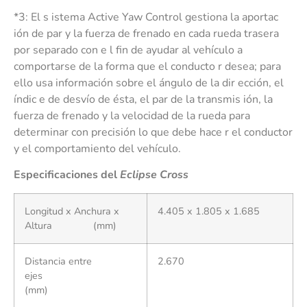
*3: El s istema Active Yaw Control gestiona la aportac
ión de par y la fuerza de frenado en cada rueda trasera
por separado con e l fin de ayudar al vehículo a
comportarse de la forma que el conducto r desea; para
ello usa información sobre el ángulo de la dir ección, el
índic e de desvío de ésta, el par de la transmis ión, la
fuerza de frenado y la velocidad de la rueda para
determinar con precisión lo que debe hace r el conductor
y el comportamiento del vehículo.
E
spe
ci
f
ic
a
ci
one
s del
Eclipse Cross
Longitud x Anchura x
4.405 x 1.805 x 1.685
Altura (mm)
Distancia entre
2.670
ejes
(mm)