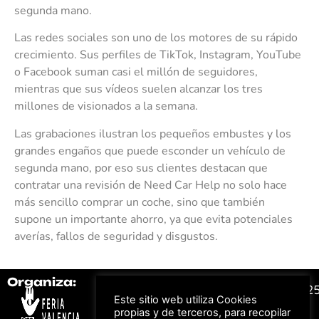
segunda mano.
Las redes sociales son uno de los motores de su rápido
crecimiento. Sus perfiles de TikTok, Instagram, YouTube
o Facebook suman casi el millón de seguidores,
mientras que sus vídeos suelen alcanzar los tres
millones de visionados a la semana.
Las grabaciones ilustran los pequeños embustes y los
grandes engaños que puede esconder un vehículo de
segunda mano, por eso sus clientes destacan que
contratar una revisión de Need Car Help no solo hace
más sencillo comprar un coche, sino que también
supone un importante ahorro, ya que evita potenciales
averías, fallos de seguridad y disgustos.
Organiza:
Colabora:
#FeriaAutomovil2
Este sitio web utiliza Cookies
propias y de terceros, para recopilar