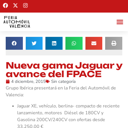
Nueva gama Jaguar y
avance del FPACE
4 diciembre, 2015
Sin categoría
Grupo Ibérica presentará en la Feria del Automóvil de
Valencia:
Jaguar XE, vehículo, berlina- compacto de reciente
lanzamiento, motores Diésel de 180CV y
Gasolina 200CV/240CV con ofertas desde
33.250,00 €