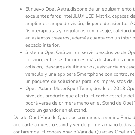
El nuevo Opel Astra,dispone de un equipamiento t
excelentes faros IntelliLUX LED Matrix, capaces d
ampliar el campo de visión, dispone de asientos A
fisioterapeutas y regulados con masaje, calefacció
en asientos traseros, además cuenta con un interi
espacio interior.
Sistema Opel OnStar, un servicio exclusivo de Ope
servicio, entre las funciones más destacables cue
colisión, descarga de itinerarios, asistencia en cas
vehículo y una app para Smartphone con control r
un paquete de soluciones para los imprevistos del d
Opel Adam MotorSportTeam, desde el 2013 Opel s
nivel del producto que oferta. El coche estrella d
podrá verse de primera mano en el Stand de Opel 
todo un ganador en el stand.
Desde Opel Vara de Quart os animamos a venir a Feria d
acercarte a nuestro stand y ver de primera mano todas l
contaremos. El concesionario Vara de Quart es Opel en 