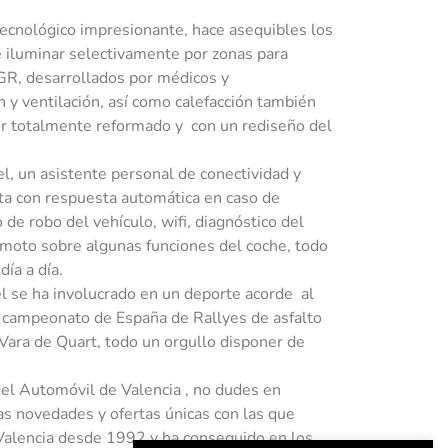
ecnológico impresionante, hace asequibles los
e iluminar selectivamente por zonas para
GR, desarrollados por médicos y
n y ventilación, así como calefacción también
or totalmente reformado y con un rediseño del
l, un asistente personal de conectividad y
nta con respuesta automática en caso de
o de robo del vehículo, wifi, diagnóstico del
emoto sobre algunas funciones del coche, todo
ía a día.
e ha involucrado en un deporte acorde al
el campeonato de España de Rallyes de asfalto
Vara de Quart, todo un orgullo disponer de
el Automóvil de Valencia , no dudes en
as novedades y ofertas únicas con las que
Valencia desde 1992 y ha conseguido en los