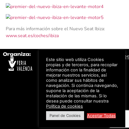
Para más información sobre el Nuevo Seat Ibiza:
www.seat.es/coches/ibiza
Organiza:
Colabora:
#FeriaAutomovil2
Este sitio web utiliza Cookies
propias y de terceros, para recopilar
información con la finalidad de
Bonos descuento para
mejorar nuestros servicios, así
Aviso Legal –
Política
los viajes a ferias
como analizar sus hábitos de
de Privacidad
organizadas por Feria
Valencia al obtener tu
navegación. Si continúa navegando,
© Feria Valencia, todos
entrada
supone la aceptación de la
los derechos reservados
instalación de las mismas. Si lo
desea puede consultar nuestra
Política de cookies
Descuento en tarifas
de hotel durante
Aceptar Todas
Panel de Cookies
ferias organizadas
por Feria Valencia