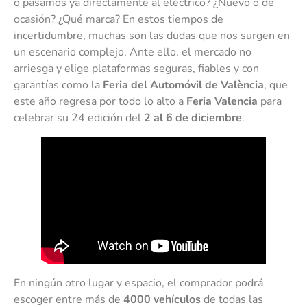
o pasamos ya directamente al eléctrico? ¿Nuevo o de
ocasión? ¿Qué marca? En estos tiempos de
incertidumbre, muchas son las dudas que nos surgen en
un escenario complejo. Ante ello, el mercado no
arriesga y elige plataformas seguras, fiables y con
garantías como la
Feria del Automóvil de València
, que
este año regresa por todo lo alto a
Feria Valencia
para
celebrar su 24 edición del
2 al 6 de diciembre
.
En ningún otro lugar y espacio, el comprador podrá
escoger entre más de
4000 vehículos
de todas las