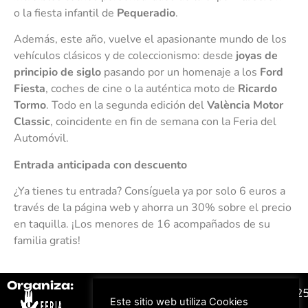
o la fiesta infantil de
Pequeradio
.
Además, este año, vuelve el apasionante mundo de los
vehículos clásicos y de coleccionismo: desde
joyas de
principio de siglo
pasando por un homenaje a los
Ford
Fiesta
, coches de cine o la auténtica moto de
Ricardo
Tormo
. Todo en la segunda edición del
València Motor
Classic
, coincidente en fin de semana con la Feria del
Automóvil.
Entrada anticipada con descuento
¿Ya tienes tu entrada? Consíguela ya por solo 6 euros a
través de la página web y ahorra un 30% sobre el precio
en taquilla. ¡Los menores de 16 acompañados de su
familia gratis!
Organiza:
Colabora:
#FeriaAutomovil2
Este sitio web utiliza Cookies