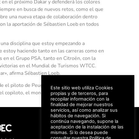
 en el próximo Dakar y defenderá los colores
Siempre en busca de nuevos retos, como el que
bre una nueva etapa de colaboración dentro
on la aportación de Sébastien Loeb en todos
 una disciplina que estoy empezando a
e estoy haciendo tanto en las carreras como en
s en el Grupo PSA, tanto en Citroën, con la
 victorias en el Mundial de Turismos WTCC.
ar», afirma Sébastien Loeb.
nde el piloto de Peugeot Sébastien Loeb
Este sitio web utiliza Cookies
iel copiloto, el monegasco Daniel Elena.
propias y de terceros, para
recopilar información con la
finalidad de mejorar nuestros
servicios, así como analizar sus
#FeriaAutomovil25
hábitos de navegación. Si
continúa navegando, supone la
aceptación de la instalación de las
mismas. Si lo desea puede
Aviso Legal –
Política de Privacidad
consultar nuestra
Política de