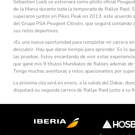
Sébastien Loeb se estrenará como piloto oficial Peugeot
de la Marca durante toda la temporada de Rallye Raid. 
superaron juntos en Pikes Peak en 2013, este acuerdo a
del Grupo PSA Peugeot Citroën, que seguirá contando c
sus retos deportivos.
«Es una nueva oportunidad para completar mi carrera en
descubrir. Hay que darse tiempo para aprender. Es lo qu
las pruebas. Estoy encantando de vivir estas experiencia
que gané mis 9 títulos Mundiales de Rallies además de
Tengo muchas aventuras y retos apasionantes por super
La próxima cita será en enero, a la salida del Dakar, do
disputará su segunda carrera de Rallye Raid junto a su f