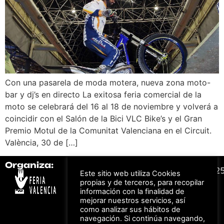
Con una pasarela de moda motera, nueva zona moto-
bar y dj’s en directo La exitosa feria comercial de la
moto se celebrará del 16 al 18 de noviembre y volverá a
coincidir con el Salón de la Bici VLC Bike’s y el Gran
Premio Motul de la Comunitat Valenciana en el Circuit.
València, 30 de […]
Organiza:
Colabora:
#FeriaAutomovil2
Este sitio web utiliza Cookies
propias y de terceros, para recopilar
información con la finalidad de
Bonos descuento para
mejorar nuestros servicios, así
Aviso Legal –
Política
los viajes a ferias
como analizar sus hábitos de
de Privacidad
organizadas por Feria
Valencia al obtener tu
navegación. Si continúa navegando,
© Feria Valencia, todos
entrada