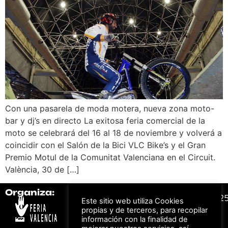
Con una pasarela de moda motera, nueva zona moto-
bar y dj’s en directo La exitosa feria comercial de la
moto se celebrará del 16 al 18 de noviembre y volverá a
coincidir con el Salón de la Bici VLC Bike’s y el Gran
Premio Motul de la Comunitat Valenciana en el Circuit.
València, 30 de […]
Organiza:
Colabora:
#FeriaAutomovil2
Este sitio web utiliza Cookies
propias y de terceros, para recopilar
información con la finalidad de
Bonos descuento para