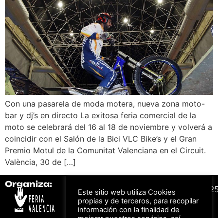
Con una pasarela de moda motera, nueva zona moto-
bar y dj’s en directo La exitosa feria comercial de la
moto se celebrará del 16 al 18 de noviembre y volverá a
coincidir con el Salón de la Bici VLC Bike’s y el Gran
Premio Motul de la Comunitat Valenciana en el Circuit.
València, 30 de […]
Organiza:
Colabora:
#FeriaAutomovil2
Este sitio web utiliza Cookies
propias y de terceros, para recopilar
información con la finalidad de
Bonos descuento para