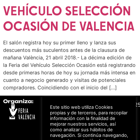
VEHÍCULO SELECCIÓN
OCASIÓN DE VALENCIA
El salón registra hoy su primer lleno y lanza sus
descuentos más suculentos antes de la clausura de
mañana València, 21 abril 2018.- La décima edición de
la Feria del Vehículo Selección Ocasión está registrando
desde primeras horas de hoy su jornada más intensa en
cuanto a negocio generado y visitas de potenciales
compradores. Coincidiendo con el inicio del […]
Organiza:
Colabora:
#FeriaAutomovil2
Este sitio web utiliza Cookies
propias y de terceros, para recopilar
información con la finalidad de
Bonos descuento para
mejorar nuestros servicios, así
Aviso Legal –
Política
los viajes a ferias
como analizar sus hábitos de
de Privacidad
organizadas por Feria
Valencia al obtener tu
navegación. Si continúa navegando,
© Feria Valencia, todos
entrada