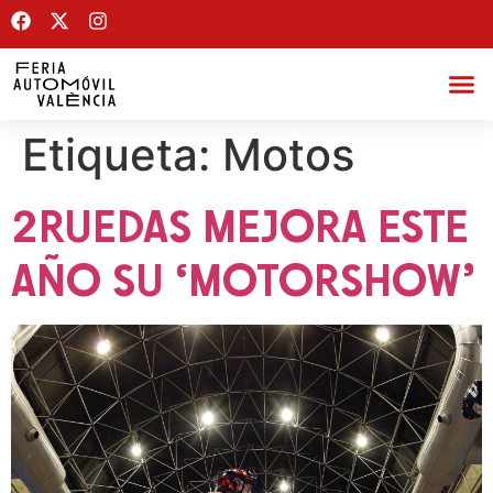
Etiqueta:
Motos
2RUEDAS MEJORA ESTE
AÑO SU ‘MOTORSHOW’