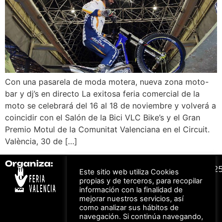
Con una pasarela de moda motera, nueva zona moto-
bar y dj’s en directo La exitosa feria comercial de la
moto se celebrará del 16 al 18 de noviembre y volverá a
coincidir con el Salón de la Bici VLC Bike’s y el Gran
Premio Motul de la Comunitat Valenciana en el Circuit.
València, 30 de […]
Organiza:
Colabora:
#FeriaAutomovil2
Este sitio web utiliza Cookies
propias y de terceros, para recopilar
información con la finalidad de
Bonos descuento para
mejorar nuestros servicios, así
Aviso Legal –
Política
los viajes a ferias
como analizar sus hábitos de
de Privacidad
organizadas por Feria
Valencia al obtener tu
navegación. Si continúa navegando,
© Feria Valencia, todos
entrada