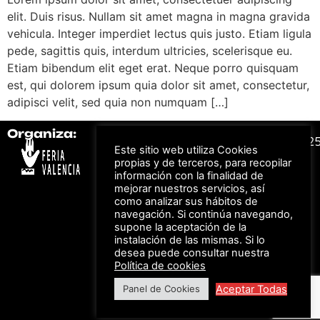
elit. Duis risus. Nullam sit amet magna in magna gravida
vehicula. Integer imperdiet lectus quis justo. Etiam ligula
pede, sagittis quis, interdum ultricies, scelerisque eu.
Etiam bibendum elit eget erat. Neque porro quisquam
est, qui dolorem ipsum quia dolor sit amet, consectetur,
adipisci velit, sed quia non numquam […]
Organiza:
Colabora:
#FeriaAutomovil2
Este sitio web utiliza Cookies
propias y de terceros, para recopilar
información con la finalidad de
Bonos descuento para
Aviso Legal –
Política
mejorar nuestros servicios, así
los viajes a ferias
de Privacidad
organizadas por Feria
como analizar sus hábitos de
Valencia al obtener tu
© Feria Valencia, todos
navegación. Si continúa navegando,
entrada
los derechos reservados
supone la aceptación de la
instalación de las mismas. Si lo
desea puede consultar nuestra
Política de cookies
Descuento en tarifas
de hotel durante
Aceptar Todas
Panel de Cookies
ferias organizadas
por Feria Valencia