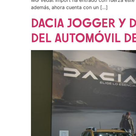
MG Vedat Import ha entrado con fuerza este 
además, ahora cuenta con un […]
DACIA JOGGER Y D
DEL AUTOMÓVIL DE